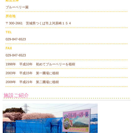
経営主体
ブルーベリー園
所在地
〒300-2661 茨城県つくば市上河原崎１５４
TEL
029-847-6523
FAX
029-847-6523
1998年 平成10年 初めてブルーベリーを植樹
2003年 平成15年 第一圃場に植樹
2009年 平成21年 第二圃場に植樹
施設ご紹介